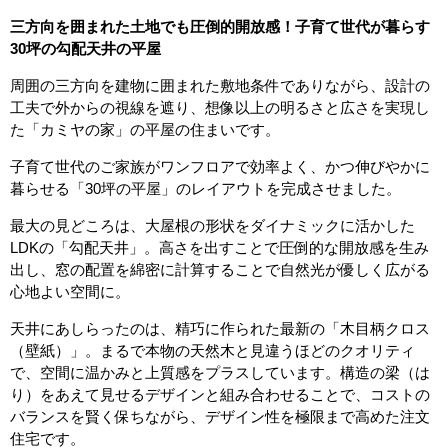
三方向を囲まれた土地でも圧倒的開放感！子育て世代が暮らす
30坪の勾配天井の平屋
周囲の三方向を建物に囲まれた敷地条件でありながら、設計の
工夫で外からの視線を遮り、想像以上の明るさと広さを実現し
た「カミヤの家」の平屋の住まいです。
子育て世代のご家族がワンフロアで効率よく、かつ伸びやかに
暮らせる「30坪の平屋」のレイアウトを完成させました。
最大の見どころは、大屋根の形状をダイナミックに活かした
LDKの「勾配天井」。高さを出すことで圧倒的な開放感を生み
出し、窓の配置を綿密に計算することで自然光が優しく広がる
心地よい空間に。
天井にあしらったのは、精巧に作られた最新の「木目柄クロス
（壁紙）」。まるで本物の天然木と見違うほどのクオリティ
で、空間に温かみと上質感をプラスしています。構造の梁（は
り）をあえて見せるデザインと組み合わせることで、コストの
バランスを賢く保ちながら、デザイン性を極限まで高めた注文
住宅です。