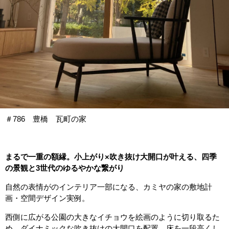
＃786 豊橋 瓦町の家
まるで一重の額縁。小上がり×吹き抜け大開口が叶える、四季
の景観と3世代のゆるやかな繋がり
自然の表情がのインテリア一部になる、カミヤの家の敷地計
画・空間デザイン実例。
西側に広がる公園の大きなイチョウを絵画のように切り取るた
め、ダイナミックな吹き抜けの大開口を配置。床を一段高くし