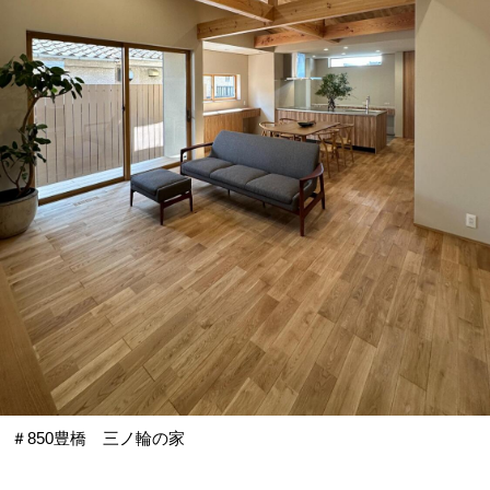
＃850豊橋 三ノ輪の家