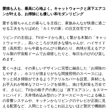
愛猫も人も、最高に心地よく。キャットウォークと床下エアコ
ンが叶える、お掃除にも優しい和モダンリビング
愛する猫ちゃんとの暮らしを主役に、家族みんなが快適に過ご
せる工夫をちりばめた「カミヤの家」の注文住宅です。
リビングの主役は、TVボードから美しく繋がる木製の「キャッ
トウォーク」。高いところが大好きな猫ちゃんが、ハイサイド
窓（高所窓）から中庭をのんびり眺めたり、肉球が見えるアク
リル製の宇宙船ドームでお昼寝したりと、毎日をのびのび楽し
めます。
驚くべきは、その美しいデザインに完璧に融合した「お掃除の
しやすさ」。ホコリが溜まりがちな間接照明のスペースには、
サッと拭き掃除ができるようアクリルカバーを設置。床材にも
お手入れが簡単なフローリングを採用し、抜け毛対策も万全で
す。 さらに、TV台の格子戸の奥には「床下エアコン」をスマー
トにハイド。天井埋め込み型のシアタースピーカーによる極上
の音響システムや、キッチンからリビングのテレビが正面に見
える配置など、人間にとってもこれ以上ないほど贅沢で機能的