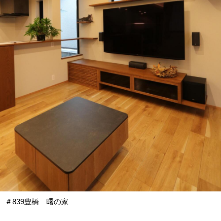
＃839豊橋 曙の家