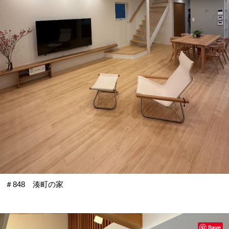
＃848 湊町の家
Save