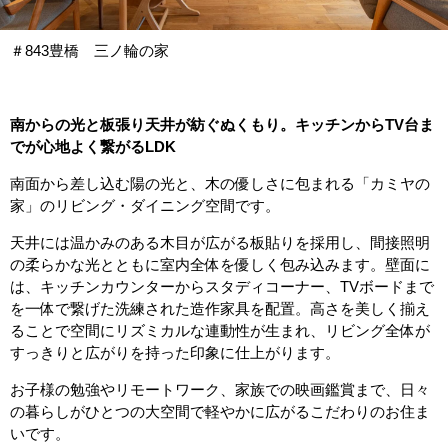
＃843豊橋 三ノ輪の家
南からの光と板張り天井が紡ぐぬくもり。キッチンからTV台ま
でが心地よく繋がるLDK
南面から差し込む陽の光と、木の優しさに包まれる「カミヤの
家」のリビング・ダイニング空間です。
天井には温かみのある木目が広がる板貼りを採用し、間接照明
の柔らかな光とともに室内全体を優しく包み込みます。壁面に
は、キッチンカウンターからスタディコーナー、TVボードまで
を一体で繋げた洗練された造作家具を配置。高さを美しく揃え
ることで空間にリズミカルな連動性が生まれ、リビング全体が
すっきりと広がりを持った印象に仕上がります。
お子様の勉強やリモートワーク、家族での映画鑑賞まで、日々
の暮らしがひとつの大空間で軽やかに広がるこだわりのお住ま
いです。