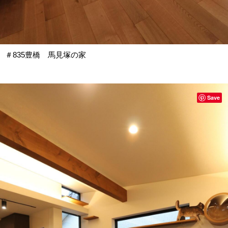
＃835豊橋 馬見塚の家
Save