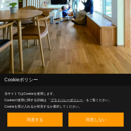
Cookieポリシー
＃724 豊川市豊川町
当サイトではCookieを使用します。
Cookieの使用に関する詳細は 「
プライバシーポリシー
」をご覧ください。
天然木天井と無垢ナラ材が包む大空間。ソファを置かない選択
Cookieを受け入れるか拒否するか選択してください。
で広がる、スキップフロアとエコな暮らし
同意する
同意しない
豊かな木の質感と、ご家族の自由な過ごし方に寄り添う「カミ
ヤの家」の木造注文住宅です。