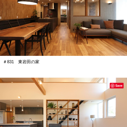
＃831 東岩田の家
Save