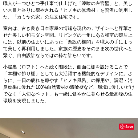
職人が一つひとつ手仕事で仕上げた「漆喰の左官壁」と、美し
い木目と香りに癒やされる「ヒノキの無垢材」を贅沢に使用し
た、「カミヤの家」の注文住宅です。
室内は、古き良き日本家屋の情緒を現代のデザインへと昇華さ
せた美しい和モダン空間。リビングの一角にある和室の鴨居上
には、以前の住まいにあった「既設の欄間」を職人の手によっ
て美しく再利用しました。家族の歴史をそのまま次の世代へと
繋ぐ、自由設計ならではの粋な計らいです。
小屋裏（ロフト）へと続く階段は、側面に棚を設けることで
「本棚や飾り棚」としても大活躍する機能的なデザインに。さ
らに、一日の疲れを癒やす「ヒノキ風呂」の採用や、調湿・消
臭効果に優れた100%自然素材の漆喰壁など、環境に優しいだけ
でなく「大切なペット」も一緒に健やかに暮らせる最高峰の住
環境を実現しました。
Save