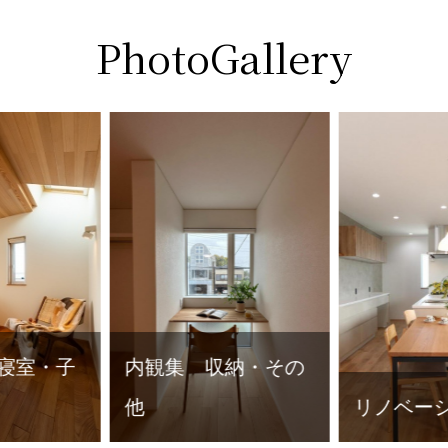
PhotoGallery
収納・その
リノベーション
外観集