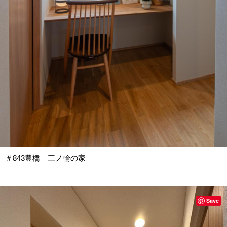
＃843豊橋 三ノ輪の家
Save