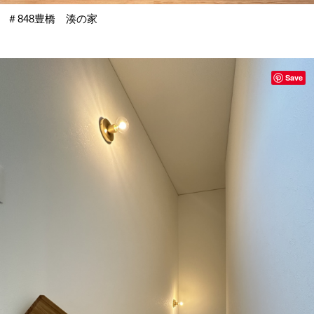
＃848豊橋 湊の家
Save