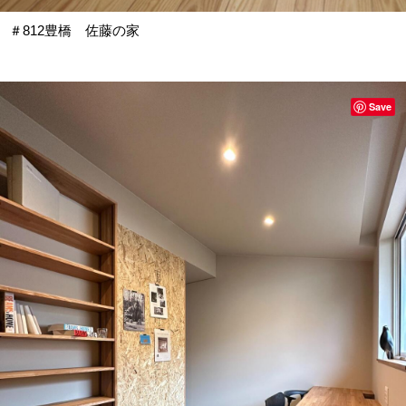
＃812豊橋 佐藤の家
Save