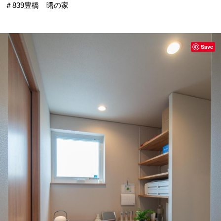
＃839豊橋 曙の家
Save