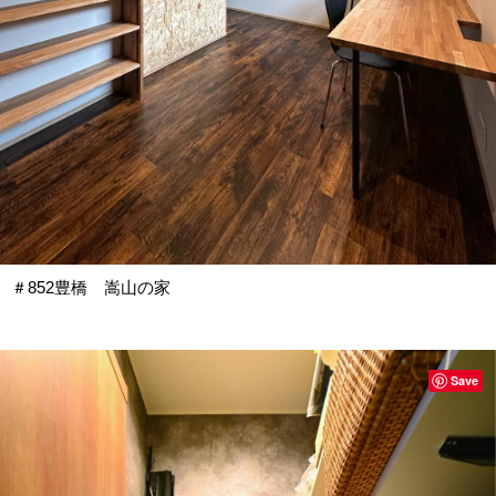
＃852豊橋 嵩山の家
Save