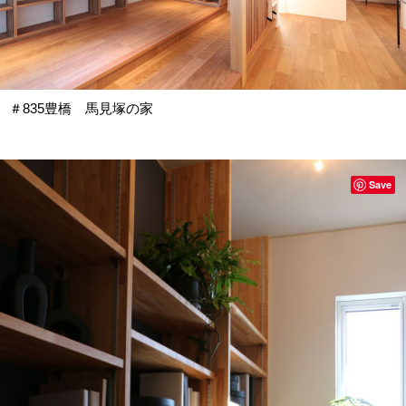
＃835豊橋 馬見塚の家
Save