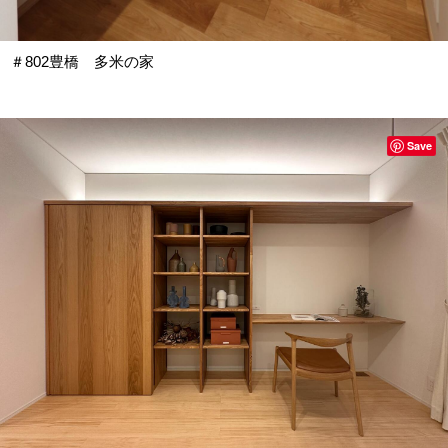
＃802豊橋 多米の家
Save