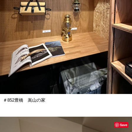
＃852豊橋 嵩山の家
Save