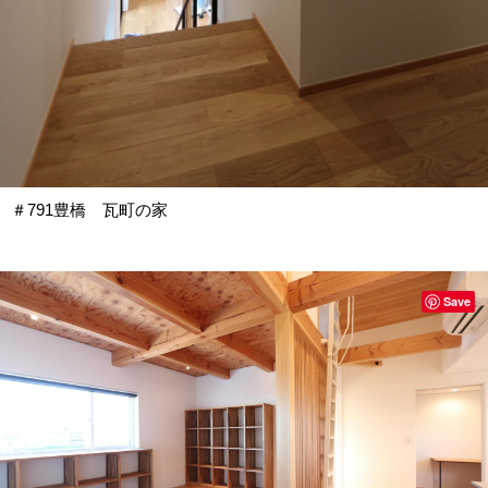
＃791豊橋 瓦町の家
Save