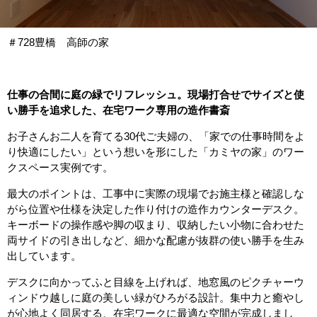
＃728豊橋 高師の家
仕事の合間に庭の緑でリフレッシュ。現場打合せでサイズと使
い勝手を追求した、在宅ワーク専用の造作書斎
お子さんお二人を育てる30代ご夫婦の、「家での仕事時間をよ
り快適にしたい」という想いを形にした「カミヤの家」のワー
クスペース実例です。
最大のポイントは、工事中に実際の現場でお施主様と確認しな
がら位置や仕様を決定した作り付けの造作カウンターデスク。
キーボードの操作感や脚の収まり、収納したい小物に合わせた
両サイドの引き出しなど、細かな配慮が抜群の使い勝手を生み
出しています。
デスクに向かってふと目線を上げれば、地窓風のピクチャーウ
ィンドウ越しに庭の美しい緑がひろがる設計。集中力と癒やし
が心地よく同居する、在宅ワークに最適な空間が完成しまし