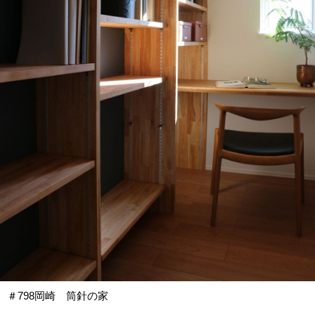
＃798岡崎 筒針の家