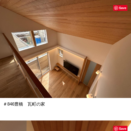
Save
＃846豊橋 瓦町の家
Save