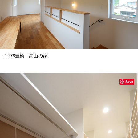
＃778豊橋 嵩山の家
Save