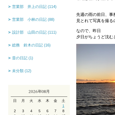
営業部 井上の日記 (114)
先週の雨の前日、事
営業部 小林の日記 (88)
見とれて写真を撮る
なので、昨日
設計部 山田の日記 (111)
夕日がちょうど沈む
総務 鈴木の日記 (16)
昔の日記 (1)
未分類 (12)
2026年08月
日
月
火
水
木
金
土
1
2
3
4
5
6
7
8