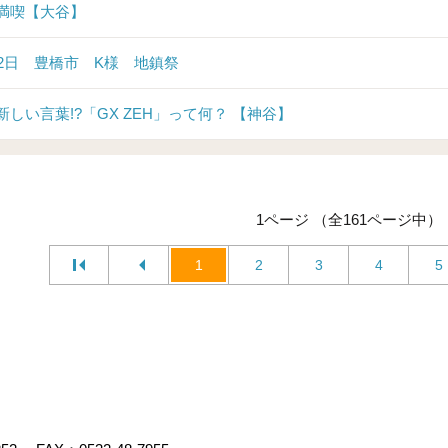
満喫【大谷】
12日 豊橋市 K様 地鎮祭
新しい言葉!?「GX ZEH」って何？ 【神谷】
1ページ （全161ページ中）
1
2
3
4
5