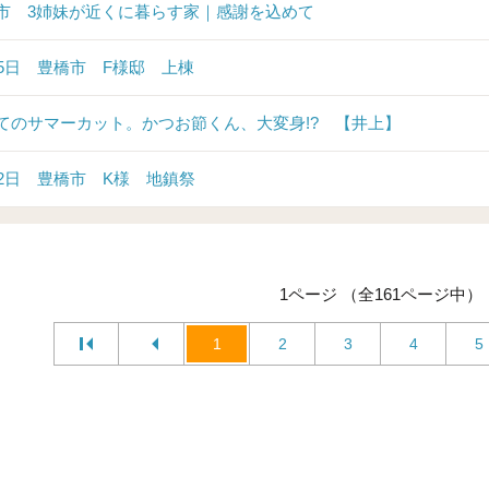
市 3姉妹が近くに暮らす家｜感謝を込めて
25日 豊橋市 F様邸 上棟
てのサマーカット。かつお節くん、大変身!? 【井上】
22日 豊橋市 K様 地鎮祭
1ページ （全161ページ中）
1
2
3
4
5