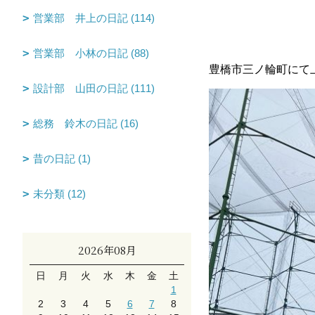
営業部 井上の日記 (114)
営業部 小林の日記 (88)
豊橋市三ノ輪町にて
設計部 山田の日記 (111)
総務 鈴木の日記 (16)
昔の日記 (1)
未分類 (12)
2026年08月
日
月
火
水
木
金
土
1
2
3
4
5
6
7
8