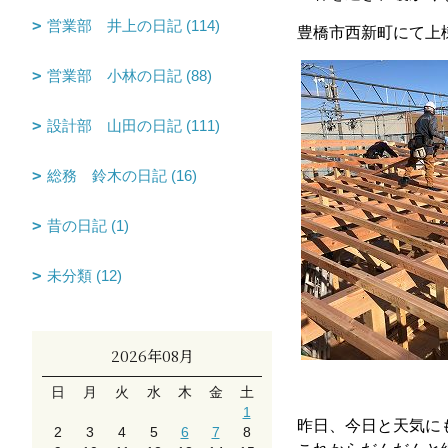
営業部 井上の日記 (114)
豊橋市西新町にて上
営業部 小林の日記 (88)
設計部 山田の日記 (111)
総務 鈴木の日記 (16)
昔の日記 (1)
未分類 (12)
2026年08月
日
月
火
水
木
金
土
1
昨日、今日と天気に
2
3
4
5
6
7
8