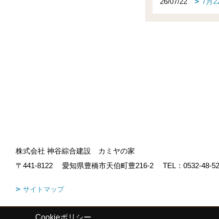
26/07/22
7月
株式会社 神谷綜合建設 カミヤの家
〒441-8122
愛知県豊橋市天伯町豊216-2
TEL：
0532-48-5
サイトマップ
Cookieポリシー
Copyright (c) KAMIYA CO.,LTD. All Rights Reserved.
|
Produced by
ゴ