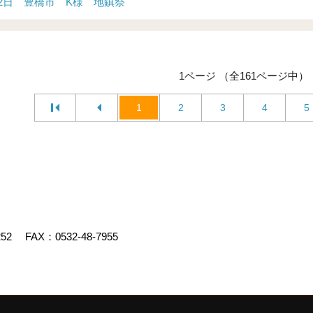
22日 豊橋市 K様 地鎮祭
1ページ （全161ページ中）
1
2
3
4
5
252
FAX：0532-48-7955
デスクリエイト