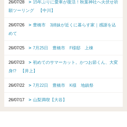
26/07/28
15年ぶりに愛車が復活！秋葉神社へ火伏せ祈
願ツーリング 【中川】
26/07/26
豊橋市 3姉妹が近くに暮らす家｜感謝を込
めて
26/07/25
7月25日 豊橋市 F様邸 上棟
26/07/23
初めてのサマーカット。かつお節くん、大変
身!? 【井上】
26/07/22
7月22日 豊橋市 K様 地鎮祭
26/07/17
山梨満喫【大谷】