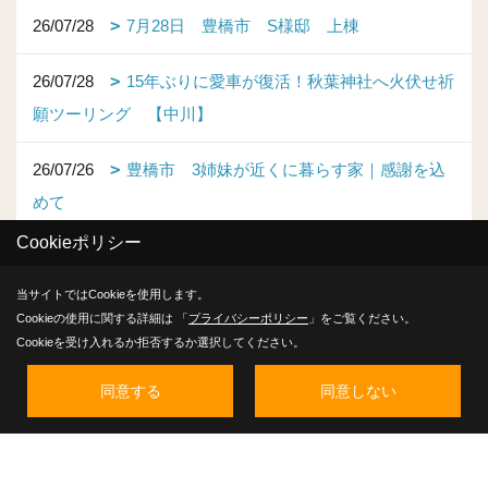
26/07/28
7月28日 豊橋市 S様邸 上棟
26/07/28
15年ぶりに愛車が復活！秋葉神社へ火伏せ祈
願ツーリング 【中川】
26/07/26
豊橋市 3姉妹が近くに暮らす家｜感謝を込
めて
Cookieポリシー
26/07/25
7月25日 豊橋市 F様邸 上棟
当サイトではCookieを使用します。
26/07/23
初めてのサマーカット。かつお節くん、大変
Cookieの使用に関する詳細は 「
プライバシーポリシー
」をご覧ください。
Cookieを受け入れるか拒否するか選択してください。
身!? 【井上】
同意する
同意しない
26/07/22
7月22日 豊橋市 K様 地鎮祭