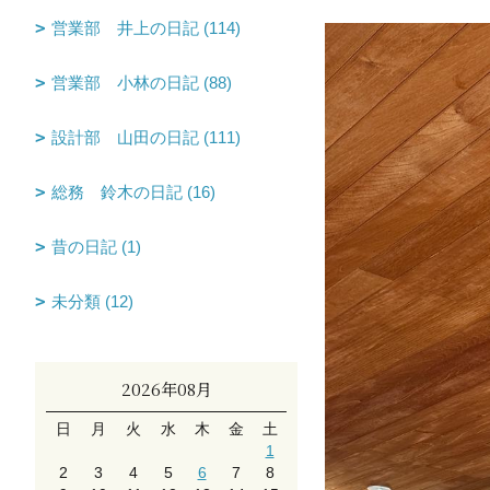
営業部 井上の日記 (114)
営業部 小林の日記 (88)
設計部 山田の日記 (111)
総務 鈴木の日記 (16)
昔の日記 (1)
未分類 (12)
2026年08月
日
月
火
水
木
金
土
1
2
3
4
5
6
7
8