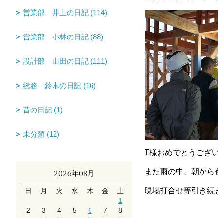
営業部 井上の日記 (114)
営業部 小林の日記 (88)
設計部 山田の日記 (111)
総務 鈴木の日記 (16)
昔の日記 (1)
未分類 (12)
T様おめでとうござ
また雨の中、朝から
2026年08月
現場打合せ等引き続
日
月
火
水
木
金
土
1
2
3
4
5
6
7
8