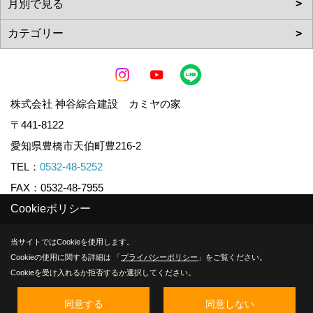
株式会社 神谷綜合建設 カミヤの家
〒441-8122
愛知県豊橋市天伯町豊216-2
TEL：
0532-48-5252
FAX：0532-48-7955
Cookieポリシー
Copyright (c) KAMIYA CO.,LTD. All Rights Reserved.
当サイトではCookieを使用します。
Cookieの使用に関する詳細は 「
プライバシーポリシー
」をご覧ください。
Produced by
ゴデスクリエイト
Cookieを受け入れるか拒否するか選択してください。
同意する
同意しない