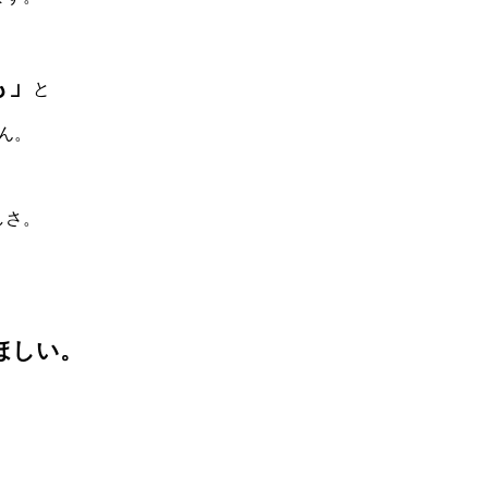
も」
と
ん。
しさ。
ほしい。
く