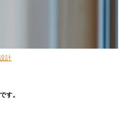
設計
です。
。