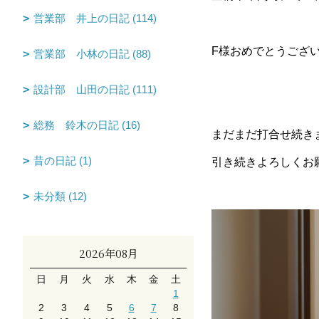
営業部 井上の日記 (114)
F様おめでとうござ
営業部 小林の日記 (88)
設計部 山田の日記 (111)
総務 鈴木の日記 (16)
まだまだ打合せ続き
昔の日記 (1)
引き続きよろしくお
未分類 (12)
2026年08月
日
月
火
水
木
金
土
1
2
3
4
5
6
7
8