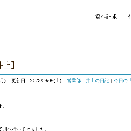
資料請求
井上】
月)
更新日：2023/09/09(土)
営業部 井上の日記
｜
今日の
す。
て川へ行ってきました。