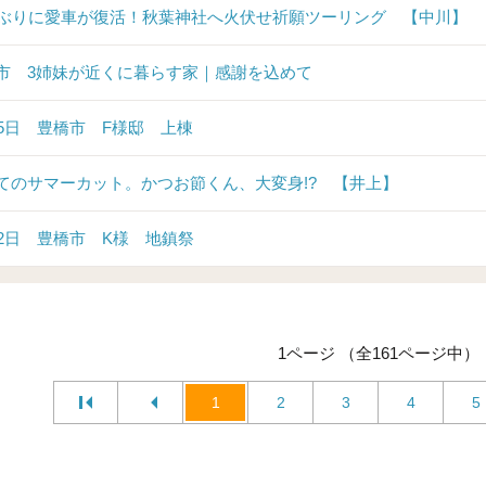
年ぶりに愛車が復活！秋葉神社へ火伏せ祈願ツーリング 【中川】
市 3姉妹が近くに暮らす家｜感謝を込めて
25日 豊橋市 F様邸 上棟
てのサマーカット。かつお節くん、大変身!? 【井上】
22日 豊橋市 K様 地鎮祭
1ページ （全161ページ中）
1
2
3
4
5