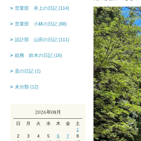
営業部 井上の日記 (114)
営業部 小林の日記 (88)
設計部 山田の日記 (111)
総務 鈴木の日記 (16)
昔の日記 (1)
未分類 (12)
2026年08月
日
月
火
水
木
金
土
1
2
3
4
5
6
7
8