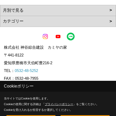
株式会社 神谷綜合建設 カミヤの家
〒441-8122
愛知県豊橋市天伯町豊216-2
TEL：
0532-48-5252
FAX：0532-48-7955
Cookieポリシー
Copyright (c) KAMIYA CO.,LTD. All Rights Reserved.
当サイトではCookieを使用します。
Cookieの使用に関する詳細は 「
プライバシーポリシー
」をご覧ください。
Produced by
ゴデスクリエイト
Cookieを受け入れるか拒否するか選択してください。