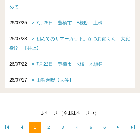
めて
26/07/25
7月25日 豊橋市 F様邸 上棟
26/07/23
初めてのサマーカット。かつお節くん、大変
身!? 【井上】
26/07/22
7月22日 豊橋市 K様 地鎮祭
26/07/17
山梨満喫【大谷】
1ページ （全161ページ中）
1
2
3
4
5
6