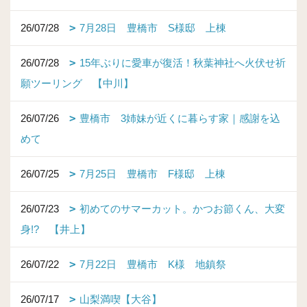
26/07/28
7月28日 豊橋市 S様邸 上棟
26/07/28
15年ぶりに愛車が復活！秋葉神社へ火伏せ祈
願ツーリング 【中川】
26/07/26
豊橋市 3姉妹が近くに暮らす家｜感謝を込
めて
26/07/25
7月25日 豊橋市 F様邸 上棟
26/07/23
初めてのサマーカット。かつお節くん、大変
身!? 【井上】
26/07/22
7月22日 豊橋市 K様 地鎮祭
26/07/17
山梨満喫【大谷】