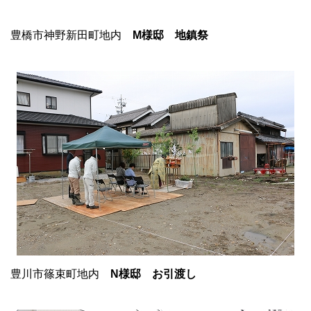
豊橋市神野新田町地内
M
様邸 地鎮祭
豊川市篠束町地内
N様邸 お引渡し