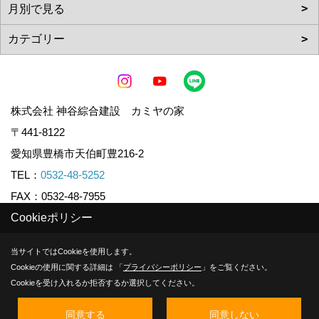
株式会社 神谷綜合建設 カミヤの家
〒441-8122
愛知県豊橋市天伯町豊216-2
TEL：
0532-48-5252
FAX：0532-48-7955
Cookieポリシー
Copyright (c) KAMIYA CO.,LTD. All Rights Reserved.
当サイトではCookieを使用します。
Cookieの使用に関する詳細は 「
プライバシーポリシー
」をご覧ください。
Produced by
ゴデスクリエイト
Cookieを受け入れるか拒否するか選択してください。
同意する
同意しない