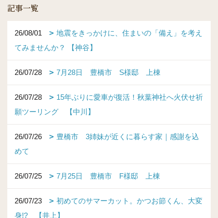
記事一覧
26/08/01
地震をきっかけに、住まいの「備え」を考え
てみませんか？ 【神谷】
26/07/28
7月28日 豊橋市 S様邸 上棟
26/07/28
15年ぶりに愛車が復活！秋葉神社へ火伏せ祈
願ツーリング 【中川】
26/07/26
豊橋市 3姉妹が近くに暮らす家｜感謝を込
めて
26/07/25
7月25日 豊橋市 F様邸 上棟
26/07/23
初めてのサマーカット。かつお節くん、大変
身!? 【井上】