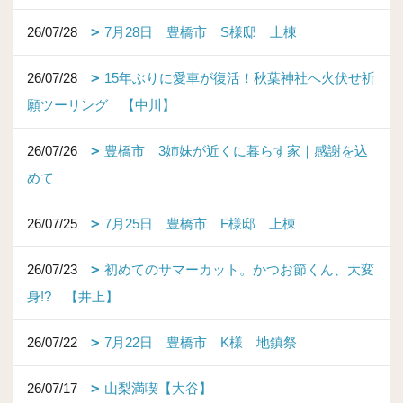
26/07/28
7月28日 豊橋市 S様邸 上棟
26/07/28
15年ぶりに愛車が復活！秋葉神社へ火伏せ祈
願ツーリング 【中川】
26/07/26
豊橋市 3姉妹が近くに暮らす家｜感謝を込
めて
26/07/25
7月25日 豊橋市 F様邸 上棟
26/07/23
初めてのサマーカット。かつお節くん、大変
身!? 【井上】
26/07/22
7月22日 豊橋市 K様 地鎮祭
26/07/17
山梨満喫【大谷】