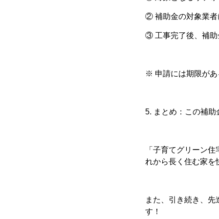
②
補助金の対象業者
③
工事完了後、補助
※ 申請には期限が
5. まとめ：この補
「子育てグリーン住
れから長く住む家を
また、引き続き、先
す！