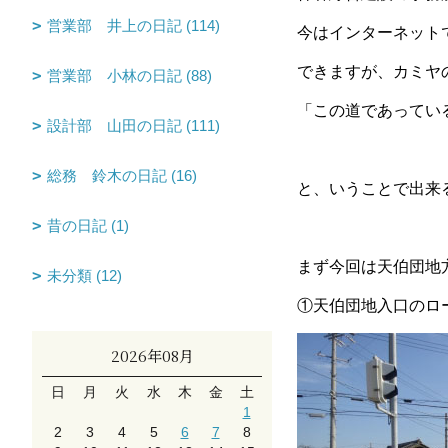
営業部 井上の日記 (114)
今はインターネット
できますが、カミヤ
営業部 小林の日記 (88)
「この道であってい
設計部 山田の日記 (111)
総務 鈴木の日記 (16)
と、いうことで出来
昔の日記 (1)
まず今回は天伯団地
未分類 (12)
①天伯団地入口のロ
2026年08月
日
月
火
水
木
金
土
1
2
3
4
5
6
7
8