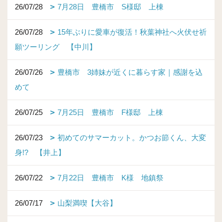
26/07/28
7月28日 豊橋市 S様邸 上棟
26/07/28
15年ぶりに愛車が復活！秋葉神社へ火伏せ祈
願ツーリング 【中川】
26/07/26
豊橋市 3姉妹が近くに暮らす家｜感謝を込
めて
26/07/25
7月25日 豊橋市 F様邸 上棟
26/07/23
初めてのサマーカット。かつお節くん、大変
身!? 【井上】
26/07/22
7月22日 豊橋市 K様 地鎮祭
26/07/17
山梨満喫【大谷】