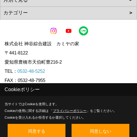
株式会社 神谷綜合建設 カミヤの家
〒441-8122
愛知県豊橋市天伯町豊216-2
TEL：
0532-48-5252
FAX：0532-48-7955
Cookieポリシー
Copyright (c) KAMIYA CO.,LTD. All Rights Reserved.
当サイトではCookieを使用します。
Cookieの使用に関する詳細は 「
プライバシーポリシー
」をご覧ください。
Produced by
ゴデスクリエイト
Cookieを受け入れるか拒否するか選択してください。
同意する
同意しない