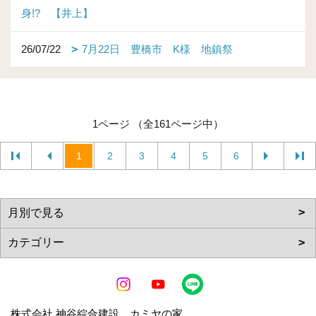
身!? 【井上】
26/07/22
7月22日 豊橋市 K様 地鎮祭
1ページ （全161ページ中）
1
2
3
4
5
6
株式会社 神谷綜合建設 カミヤの家