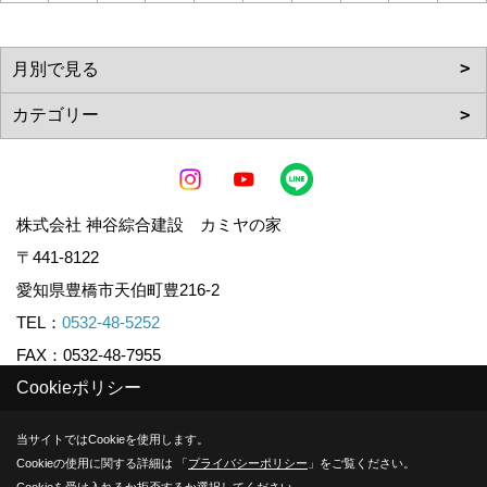
株式会社 神谷綜合建設 カミヤの家
〒441-8122
愛知県豊橋市天伯町豊216-2
TEL：
0532-48-5252
FAX：0532-48-7955
Cookieポリシー
Copyright (c) KAMIYA CO.,LTD. All Rights Reserved.
当サイトではCookieを使用します。
Cookieの使用に関する詳細は 「
プライバシーポリシー
」をご覧ください。
Produced by
ゴデスクリエイト