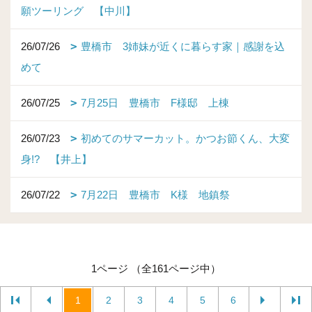
願ツーリング 【中川】
26/07/26
豊橋市 3姉妹が近くに暮らす家｜感謝を込
めて
26/07/25
7月25日 豊橋市 F様邸 上棟
26/07/23
初めてのサマーカット。かつお節くん、大変
身!? 【井上】
26/07/22
7月22日 豊橋市 K様 地鎮祭
1ページ （全161ページ中）
1
2
3
4
5
6