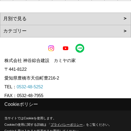
株式会社 神谷綜合建設 カミヤの家
〒441-8122
愛知県豊橋市天伯町豊216-2
TEL：
0532-48-5252
FAX：0532-48-7955
Cookieポリシー
Copyright (c) KAMIYA CO.,LTD. All Rights Reserved.
当サイトではCookieを使用します。
Cookieの使用に関する詳細は 「
プライバシーポリシー
」をご覧ください。
Produced by
ゴデスクリエイト