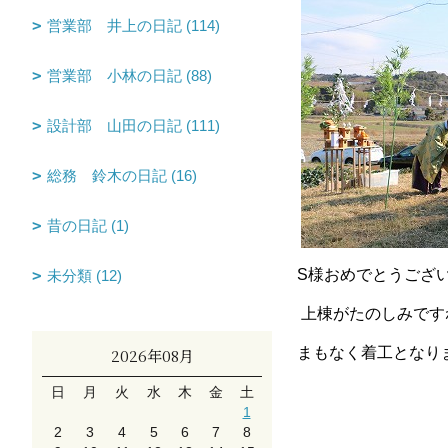
営業部 井上の日記 (114)
営業部 小林の日記 (88)
設計部 山田の日記 (111)
総務 鈴木の日記 (16)
昔の日記 (1)
S様おめでとうござ
未分類 (12)
上棟がたのしみです
まもなく着工となり
2026年08月
日
月
火
水
木
金
土
1
2
3
4
5
6
7
8