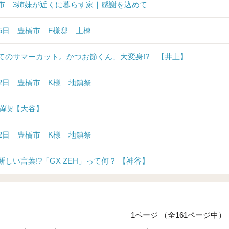
市 3姉妹が近くに暮らす家｜感謝を込めて
25日 豊橋市 F様邸 上棟
てのサマーカット。かつお節くん、大変身!? 【井上】
22日 豊橋市 K様 地鎮祭
満喫【大谷】
12日 豊橋市 K様 地鎮祭
新しい言葉!?「GX ZEH」って何？ 【神谷】
1ページ （全161ページ中）