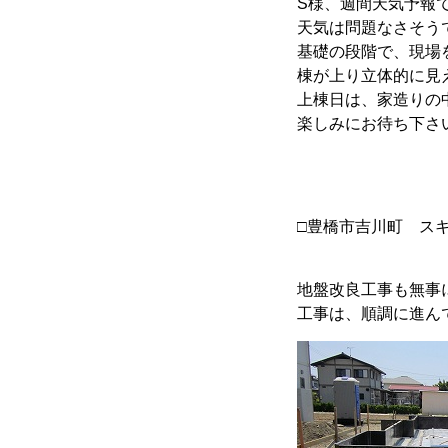
S様、週間天気予報
天気は問題なさそう
基礎の段階で、現場
棟が上り立体的に見
上棟日は、家造りの
楽しみにお待ち下さ
□豊橋市吉川町 ス
地盤改良工事も無事
工事は、順調に進ん