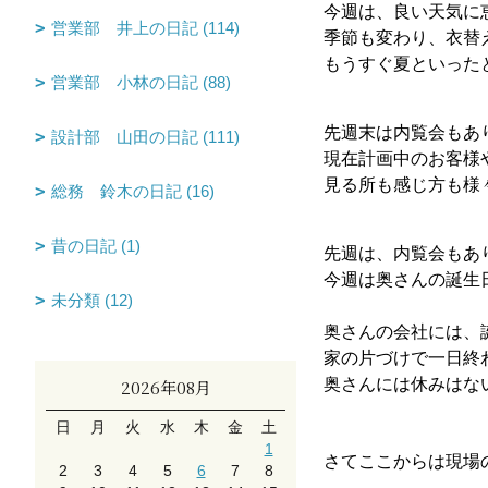
今週は、良い天気に
営業部 井上の日記 (114)
季節も変わり、衣替
もうすぐ夏といった
営業部 小林の日記 (88)
先週末は内覧会もあ
設計部 山田の日記 (111)
現在計画中のお客様
見る所も感じ方も様
総務 鈴木の日記 (16)
昔の日記 (1)
先週は、内覧会もあ
今週は奥さんの誕生
未分類 (12)
奥さんの会社には、
家の片づけで一日終
奥さんには休みはな
2026年08月
日
月
火
水
木
金
土
1
さてここからは現場
2
3
4
5
6
7
8