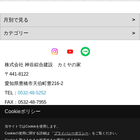
株式会社 神谷綜合建設 カミヤの家
〒441-8122
愛知県豊橋市天伯町豊216-2
TEL：
0532-48-5252
FAX：0532-48-7955
Cookieポリシー
Copyright (c) KAMIYA CO.,LTD. All Rights Reserved.
当サイトではCookieを使用します。
Cookieの使用に関する詳細は 「
プライバシーポリシー
」をご覧ください。
Produced by
ゴデスクリエイト