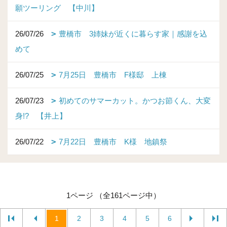
願ツーリング 【中川】
26/07/26
豊橋市 3姉妹が近くに暮らす家｜感謝を込
めて
26/07/25
7月25日 豊橋市 F様邸 上棟
26/07/23
初めてのサマーカット。かつお節くん、大変
身!? 【井上】
26/07/22
7月22日 豊橋市 K様 地鎮祭
1ページ （全161ページ中）
1
2
3
4
5
6