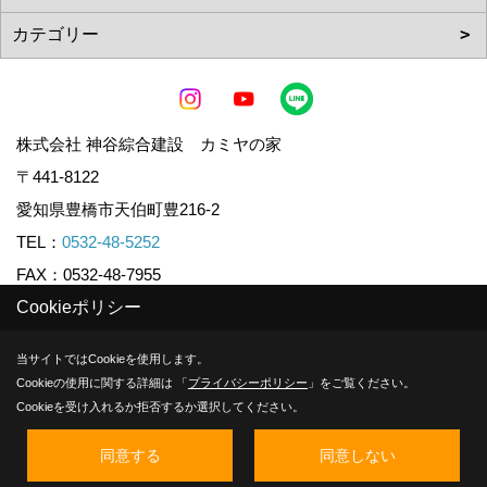
株式会社 神谷綜合建設 カミヤの家
〒441-8122
愛知県豊橋市天伯町豊216-2
TEL：
0532-48-5252
FAX：0532-48-7955
Cookieポリシー
Copyright (c) KAMIYA CO.,LTD. All Rights Reserved.
当サイトではCookieを使用します。
Cookieの使用に関する詳細は 「
プライバシーポリシー
」をご覧ください。
Produced by
ゴデスクリエイト
Cookieを受け入れるか拒否するか選択してください。
同意する
同意しない