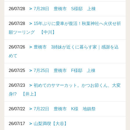
26/07/28
7月28日 豊橋市 S様邸 上棟
26/07/28
15年ぶりに愛車が復活！秋葉神社へ火伏せ祈
願ツーリング 【中川】
26/07/26
豊橋市 3姉妹が近くに暮らす家｜感謝を込
めて
26/07/25
7月25日 豊橋市 F様邸 上棟
26/07/23
初めてのサマーカット。かつお節くん、大変
身!? 【井上】
26/07/22
7月22日 豊橋市 K様 地鎮祭
26/07/17
山梨満喫【大谷】