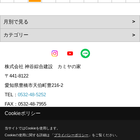
株式会社 神谷綜合建設 カミヤの家
〒441-8122
愛知県豊橋市天伯町豊216-2
TEL：
0532-48-5252
FAX：0532-48-7955
Cookieポリシー
Copyright (c) KAMIYA CO.,LTD. All Rights Reserved.
当サイトではCookieを使用します。
Cookieの使用に関する詳細は 「
プライバシーポリシー
」をご覧ください。
Produced by
ゴデスクリエイト