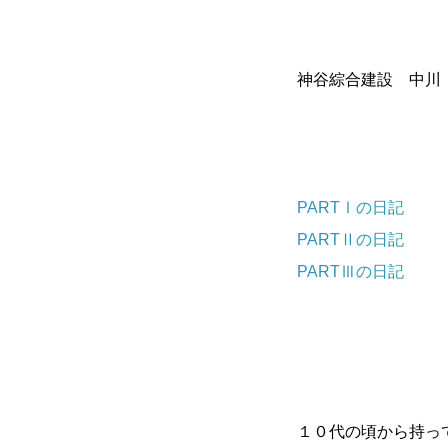
神谷綜合建設 中川
PARTⅠの日記
PARTⅡの日記
PARTⅢの日記
１０代の頃から持っ