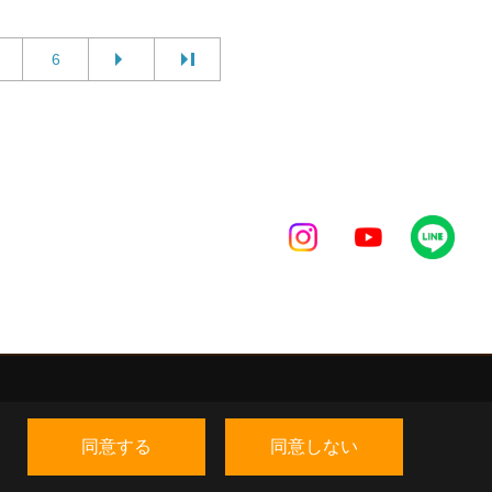
6
同意する
同意しない