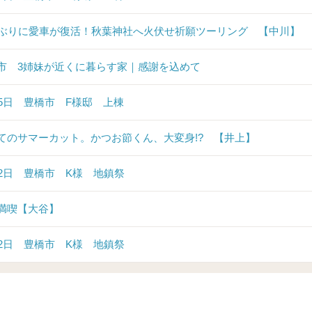
年ぶりに愛車が復活！秋葉神社へ火伏せ祈願ツーリング 【中川】
市 3姉妹が近くに暮らす家｜感謝を込めて
25日 豊橋市 F様邸 上棟
てのサマーカット。かつお節くん、大変身!? 【井上】
22日 豊橋市 K様 地鎮祭
満喫【大谷】
12日 豊橋市 K様 地鎮祭