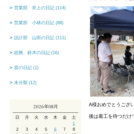
営業部 井上の日記 (114)
営業部 小林の日記 (88)
設計部 山田の日記 (111)
総務 鈴木の日記 (16)
昔の日記 (1)
未分類 (12)
A様おめでとうござ
2026年08月
後は着工を待つだけ
日
月
火
水
木
金
土
1
2
3
4
5
6
7
8