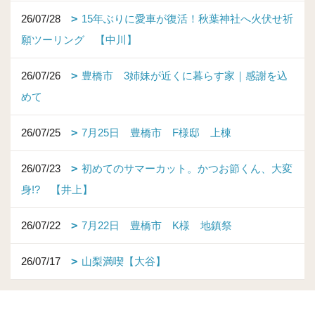
26/07/28
15年ぶりに愛車が復活！秋葉神社へ火伏せ祈
願ツーリング 【中川】
26/07/26
豊橋市 3姉妹が近くに暮らす家｜感謝を込
めて
26/07/25
7月25日 豊橋市 F様邸 上棟
26/07/23
初めてのサマーカット。かつお節くん、大変
身!? 【井上】
26/07/22
7月22日 豊橋市 K様 地鎮祭
26/07/17
山梨満喫【大谷】