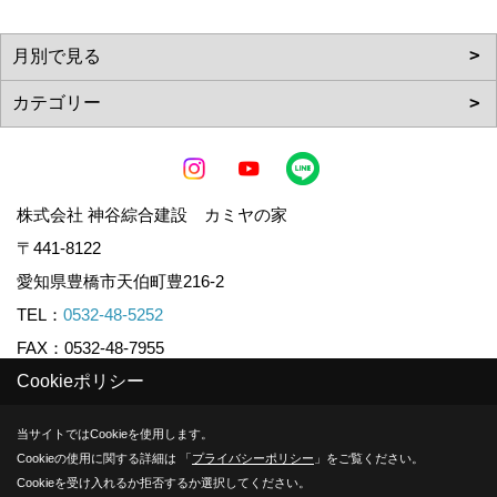
株式会社 神谷綜合建設 カミヤの家
〒441-8122
愛知県豊橋市天伯町豊216-2
TEL：
0532-48-5252
FAX：0532-48-7955
Cookieポリシー
Copyright (c) KAMIYA CO.,LTD. All Rights Reserved.
当サイトではCookieを使用します。
Cookieの使用に関する詳細は 「
プライバシーポリシー
」をご覧ください。
Produced by
ゴデスクリエイト
Cookieを受け入れるか拒否するか選択してください。