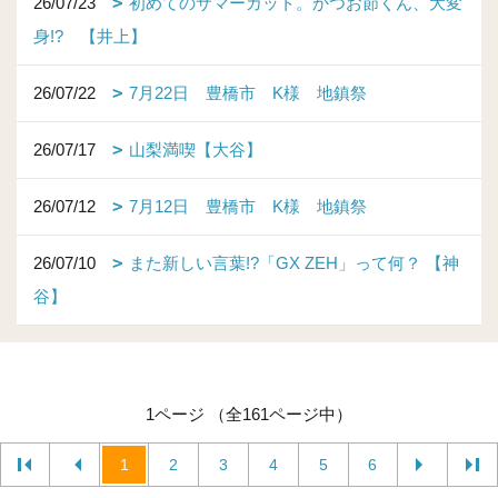
26/07/23
初めてのサマーカット。かつお節くん、大変
身!? 【井上】
26/07/22
7月22日 豊橋市 K様 地鎮祭
26/07/17
山梨満喫【大谷】
26/07/12
7月12日 豊橋市 K様 地鎮祭
26/07/10
また新しい言葉!?「GX ZEH」って何？ 【神
谷】
1ページ （全161ページ中）
1
2
3
4
5
6