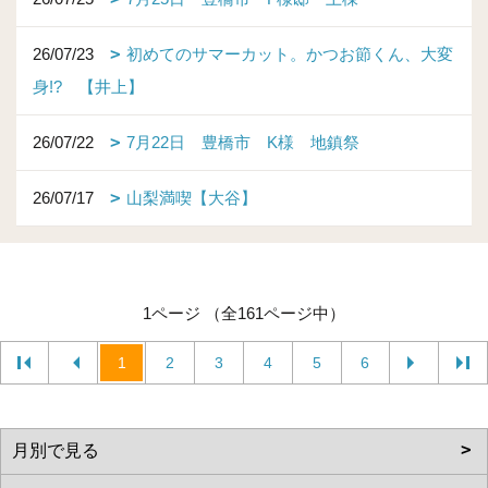
26/07/23
初めてのサマーカット。かつお節くん、大変
身!? 【井上】
26/07/22
7月22日 豊橋市 K様 地鎮祭
26/07/17
山梨満喫【大谷】
1ページ （全161ページ中）
1
2
3
4
5
6