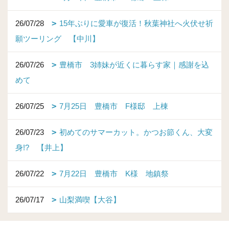
26/07/28
15年ぶりに愛車が復活！秋葉神社へ火伏せ祈
願ツーリング 【中川】
26/07/26
豊橋市 3姉妹が近くに暮らす家｜感謝を込
めて
26/07/25
7月25日 豊橋市 F様邸 上棟
26/07/23
初めてのサマーカット。かつお節くん、大変
身!? 【井上】
26/07/22
7月22日 豊橋市 K様 地鎮祭
26/07/17
山梨満喫【大谷】