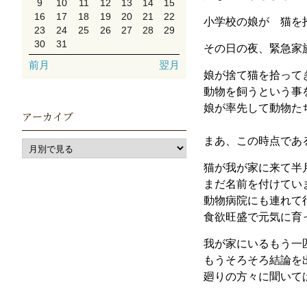
9
10
11
12
13
14
15
16
17
18
19
20
21
22
小学校の娘が 猫を拾
23
24
25
26
27
28
29
30
31
その日の夜、緊急家
前月
翌月
娘が捨て猫を拾って
動物を飼うという事
娘が率先して動物た
アーカイブ
まあ、この時点である
猫が我が家に来て半
まだ名前を付けてい
動物病院にも連れて
食欲旺盛で元気に育
我が家にいるもう一
もうそろそろ結論を
廻りの方々に聞いて