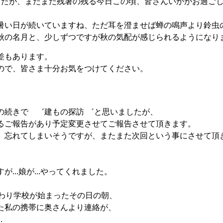
したが、まだまだ残暑の残る今日この頃、皆さんいかがお過ご
暑い日が続いていますね、ただ耳を澄ませば蝉の鳴声より鈴虫
秋の名月と、少しずつですが秋の気配が感じられるようになり
差もあります。
ので、皆さま十分お気をつけてください。
の続きで ゛建もの探訪 ゛と思いましたが、
るご報告があり予定変更させてご報告させて頂きます。
、忘れてしまいそうですが、またまた次回という事にさせて頂
...娘が...やってくれました。
終わり学校が始まったその日の朝、
た私の携帯に奥さんより連絡が、
.