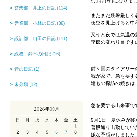
9月も中旬になりま
営業部 井上の日記 (114)
まだまだ残暑厳しく
夜空を見上げると中
営業部 小林の日記 (88)
又朝と夜では気温の
設計部 山田の日記 (111)
季節の変わり目です
総務 鈴木の日記 (16)
前々回のダイアリー
昔の日記 (1)
我が家で、急を要す
建もの探訪の続きは
未分類 (12)
急を要する出来事ですが
2026年08月
日
月
火
水
木
金
土
9月1日 夏休みが
1
普段通り出勤してい
2
3
4
5
6
7
8
嫌な予感がしました..