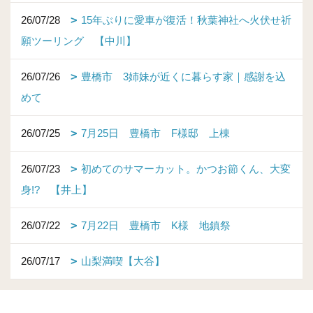
26/07/28
15年ぶりに愛車が復活！秋葉神社へ火伏せ祈
願ツーリング 【中川】
26/07/26
豊橋市 3姉妹が近くに暮らす家｜感謝を込
めて
26/07/25
7月25日 豊橋市 F様邸 上棟
26/07/23
初めてのサマーカット。かつお節くん、大変
身!? 【井上】
26/07/22
7月22日 豊橋市 K様 地鎮祭
26/07/17
山梨満喫【大谷】