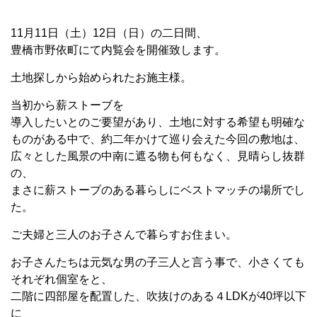
11月11日（土）12日（日）の二日間、
豊橋市野依町にて内覧会を開催致します。
土地探しから始められたお施主様。
当初から薪ストーブを
導入したいとのご要望があり、土地に対する希望も明確な
ものがある中で、約二年かけて巡り会えた今回の敷地は、
広々とした風景の中南に遮る物も何もなく、見晴らし抜群
の、
まさに薪ストーブのある暮らしにベストマッチの場所でし
た。
ご夫婦と三人のお子さんで暮らすお住まい。
お子さんたちは元気な男の子三人と言う事で、小さくても
それぞれ個室をと、
二階に四部屋を配置した、吹抜けのある４LDKが40坪以下
に