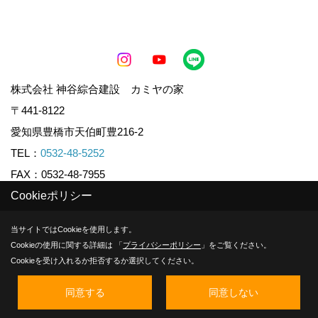
株式会社 神谷綜合建設 カミヤの家
〒441-8122
愛知県豊橋市天伯町豊216-2
TEL：
0532-48-5252
FAX：0532-48-7955
Cookieポリシー
Copyright (c) KAMIYA CO.,LTD. All Rights Reserved.
当サイトではCookieを使用します。
Cookieの使用に関する詳細は 「
プライバシーポリシー
」をご覧ください。
Produced by
ゴデスクリエイト
Cookieを受け入れるか拒否するか選択してください。
同意する
同意しない