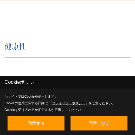
健康性
寒い冬でも、廊下や浴室、トイレまで「温度差」
Cookieポリシー
のない暖かな暮らし
当サイトではCookieを使用します。
Cookieの使用に関する詳細は 「
プライバシーポリシー
」をご覧ください。
Cookieを受け入れるか拒否するか選択してください。
リビングは快適でも、部屋を一歩出ればまるで別世界
同意する
同意しない
のように暑かったり寒かったり――特に寒さの不快感は温