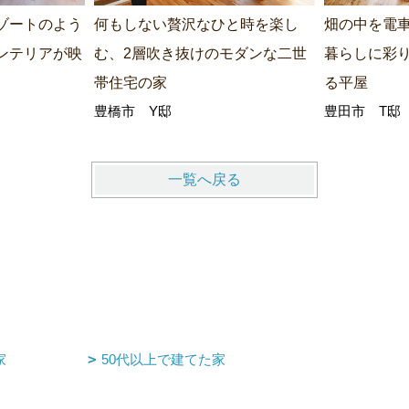
ゾートのよう
何もしない贅沢なひと時を楽し
畑の中を電
ンテリアが映
む、2層吹き抜けのモダンな二世
暮らしに彩
帯住宅の家
る平屋
豊橋市 Y邸
豊田市 T邸
一覧へ戻る
家
50代以上で建てた家