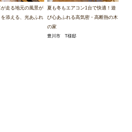
車が走る地元の風景が
夏も冬もエアコン1台で快適！遊
趣味
りを添える、光あふれ
び心あふれる高気密・高断熱の木
高4
の家
家
豊川市 T様邸
豊橋